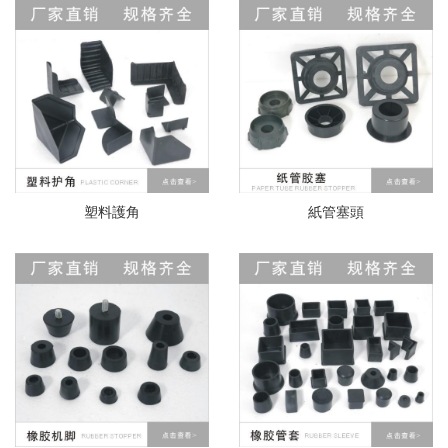
塑料護角
紙管塞頭