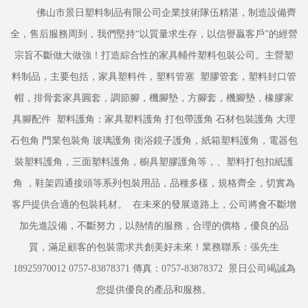
佛山市景日塑料制品有限公司企業技術隊伍精湛，制造設備齊
全，售后服務周到，我們堅持“以質量求生存，以信譽贏客戶”的經營
宗旨不斷做大做強！打造綜合性的家具輔件塑料包裝公司。主營塑
料制品，主要包括，家具塑料件，塑料管塞 塑膠管套，塑料封口管
帽，排骨套家具圓套，調節腳，機腳墊，方腳套，機腳墊，橡膠家
具腳配件 塑料護角：家具塑料護角 打包帶護角 石材包裝護角 大理
石包角 門業包裝角 玻璃護角 衛浴鏡子護角，紙箱塑料護角，電器包
裝塑料護角，三面塑料護角，櫥具塑膠護角等，、塑料打包扣紙護
角 ，鞋架四通接頭等系列包裝用品，品種多樣，規格齊全，切實為
客戶提供合適的包裝耗材。 在未來的發展道路上，公司將會不斷增
加先進設備，不斷努力，以熱情的服務，合理的價格，優良的品
質，滿足顧客的包裝需求共創美好未來！業務聯系：張先生
18925970012 0757-83878371 傳真：0757-83878372 景日公司竭誠為
您提供優良的產品和服務。