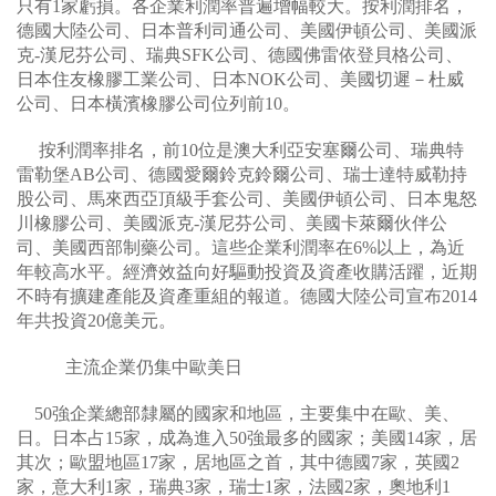
只有1家虧損。各企業利潤率普遍增幅較大。按利潤排名，
德國大陸公司、日本普利司通公司、美國伊頓公司、美國派
克-漢尼芬公司、瑞典SFK公司、德國佛雷依登貝格公司、
日本住友橡膠工業公司、日本NOK公司、美國切遲－杜威
公司、日本橫濱橡膠公司位列前10。
按利潤率排名，前10位是澳大利亞安塞爾公司、瑞典特
雷勒堡AB公司、德國愛爾鈴克鈴爾公司、瑞士達特威勒持
股公司、馬來西亞頂級手套公司、美國伊頓公司、日本鬼怒
川橡膠公司、美國派克-漢尼芬公司、美國卡萊爾伙伴公
司、美國西部制藥公司。這些企業利潤率在6%以上，為近
年較高水平。經濟效益向好驅動投資及資產收購活躍，近期
不時有擴建產能及資產重組的報道。德國大陸公司宣布2014
年共投資20億美元。
主流企業仍集中歐美日
50強企業總部隸屬的國家和地區，主要集中在歐、美、
日。日本占15家，成為進入50強最多的國家；美國14家，居
其次；歐盟地區17家，居地區之首，其中德國7家，英國2
家，意大利1家，瑞典3家，瑞士1家，法國2家，奧地利1