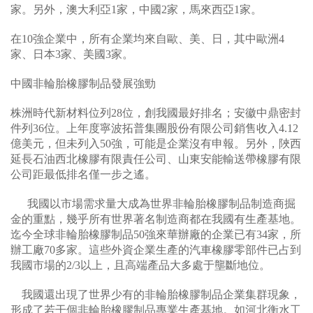
家。另外，澳大利亞1家，中國2家，馬來西亞1家。
在10強企業中，所有企業均來自歐、美、日，其中歐洲4
家、日本3家、美國3家。
中國非輪胎橡膠制品發展強勁
株洲時代新材料位列28位，創我國最好排名；安徽中鼎密封
件列36位。上年度寧波拓普集團股份有限公司銷售收入4.12
億美元，但未列入50強，可能是企業沒有申報。另外，陜西
延長石油西北橡膠有限責任公司、山東安能輸送帶橡膠有限
公司距最低排名僅一步之遙。
我國以市場需求量大成為世界非輪胎橡膠制品制造商掘
金的重點，幾乎所有世界著名制造商都在我國有生產基地。
迄今全球非輪胎橡膠制品50強來華辦廠的企業已有34家，所
辦工廠70多家。這些外資企業生產的汽車橡膠零部件已占到
我國市場的2/3以上，且高端產品大多處于壟斷地位。
我國還出現了世界少有的非輪胎橡膠制品企業集群現象，
形成了若干個非輪胎橡膠制品專業生產基地。如河北衡水工