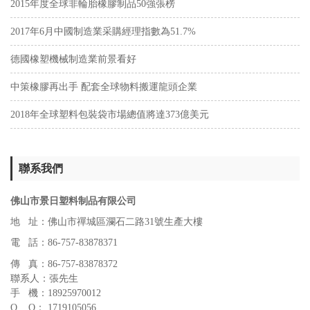
2015年度全球非輪胎橡膠制品50強張榜
2017年6月中國制造業采購經理指數為51.7%
德國橡塑機械制造業前景看好
中策橡膠再出手 配套全球物料搬運龍頭企業
2018年全球塑料包裝袋市場總值將達373億美元
聯系我們
佛山市景日塑料制品有限公司
地 址：佛山市禪城區瀾石二路31號生產大樓
電 話：86-757-83878371
傳 真：86-757-83878372
聯系人：張先生
手 機：18925970012
Q Q： 1719105056