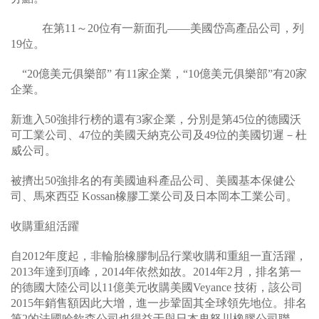
在第11～20位有一新面孔——美國岱高產品公司，列
19位。
“20億美元俱樂部” 有11家企業，“10億美元俱樂部”有20家
企業。
新進入50強排行榜的還有3家企業，分別是第45位的德國沃
可工業公司、47位的美國天納克公司及49位的美國切遲－杜
威公司。
被擠出50強排名的有美國迪科產品公司、美國基本保健公
司、馬來西亞 Kossan橡膠工業公司及日本岡本工業公司。
收購重組活躍
自2012年度起，非輪胎橡膠制品行業收購和重組一直活躍，
2013年達到頂峰，2014年依然如故。2014年2月，排名第一
的德國大陸公司以11億美元收購美國Veyance 技術，該公司
2015年銷售額因此大增，進一步鞏固其全球領先地位。排名
第2的法國哈欽森公司也得益于與日本鬼怒川橡膠公司聯