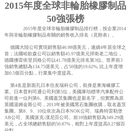
2015年度全球非輪胎橡膠制品
50強張榜
2015年度全球非輪胎橡膠制品排行榜，按企業2014
年與非輪胎橡膠制品有關的銷售收入排名（見附表）。
德國大陸公司實現銷售額46.98億美元，連續4年居全球之
首；法國哈欽森公司以銷售額45.97億美元捍衛老二地位，
德國佛雷依登貝格公司以41.78億美元排名第3位。世界前3
強銷售總額為134.75億美元，占50強的19.62%, 比上年度增
加0.5個百分點，行業集中度提高。
第4名是新面孔日本住友瑞科公司，前身是東海橡膠工
業。日本普利司通公司列第5位，美國庫珀標準汽車配件公
司前進一位列第6。美國蓋茨集團也是新名字，但實際為原
英國湯姆金斯公司，2013年被美國黑石集團收購，取名蓋茨
集團。第8、9、10位依次為日本NOK公司、瑞典特雷勒堡
AB公司、美國派克-漢尼芬公司。前10強銷售額為349.29億
美元，占全球總銷售額的50.87%，相對上年度提高0.27個百
分點。