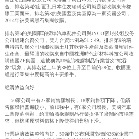
合。排名第4的新面孔日本住友瑞科公司就是從收購東海橡
膠工業而來。排名第8的美國蓋茨集團原為一家英國公司，
2014年被美國黑石集團收購。
排名第6的美國庫珀標準汽車配件公司與JYCO密封技術股份
公司組建合資公司，雙方合資比例為51：49。排名第9的瑞
典特雷勒堡公司相繼收購土耳其軟管生產商及墨西哥密封件
生產商。最耀眼的收購來自中國株洲時代新材料科技公司收
購德國ZF集團，這被稱為非輪胎橡膠制品行業首次“蛇吞
象”現象，其排名從上年的38位上升至目前的28位。收購重
組是行業集中度提高的主要推手。
經濟效益向好
50家公司中有27家銷售額增長，18家銷售額下降，但銷
售額增幅普遍較小。前10強中，有8家公司增長。美國汽車
工業復蘇明顯，給非輪胎橡膠制品行業提供了廣闊的市場需
求，但橡膠原材料價格下降使得銷售額下滑。
行業經濟效益整體向好，50強中公布利潤指標的36家企業中