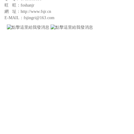
旺 旺：foshanjr
網 址：http://www.fsjr.cn
E-MAIL：fsjingri@163.com