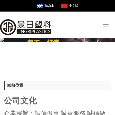
English
中文版
Toggl
naviga
當前位置
公司文化
企業宗旨：誠信做事 誠意服務 誠信做