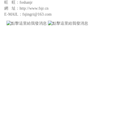
旺 旺：foshanjr
網 址：http://www.fsjr.cn
E-MAIL：fsjingri@163.com