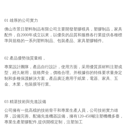
01 雄厚的公司實力
佛山市景日塑料制品有限公司主要開發塑膠模具，塑膠制品，家具
配件，自
2000
年成立以來，以優良的品質和服務各行業提供各種標
準與規格的一系列塑料制品、包裝產品、家具塑膠輔件。
02 產品優勢強質量精，
專業設計團隊，產品自行設計，使用方面，采用優質原材料注塑成
型，經久耐用，規格齊全，價格合理。并根據你的特殊要求量身定
制和多種保護解決方案，產品廣泛應用于紙業，電器、家具、五
金、木業，包裝膜等行業。
03 精湛技術與先進設備
公司擁有一批高檔的技術骨干和專業生產人員，公司技術實力雄
厚，設備完善。配備先進機器設備，擁有120-450噸注塑機機多臺，
專業生產塑膠配件,提供開模定制，注塑加工