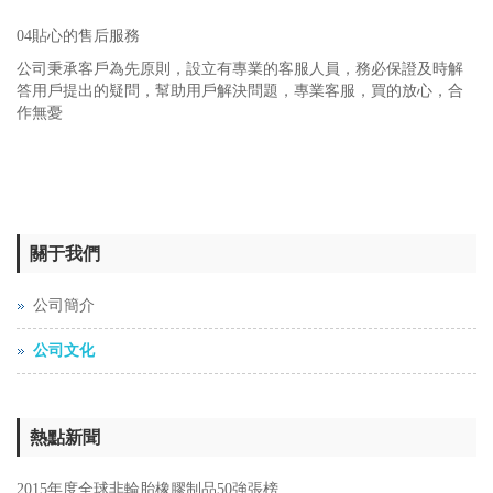
04貼心的售后服務
公司秉承客戶為先原則，設立有專業的客服人員，務必保證及時解
答用戶提出的疑問，幫助用戶解決問題，專業客服，買的放心，合
作無憂
關于我們
公司簡介
公司文化
熱點新聞
2015年度全球非輪胎橡膠制品50強張榜