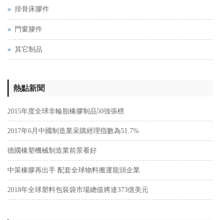
排骨床膠件
門窗膠件
其它制品
熱點新聞
2015年度全球非輪胎橡膠制品50強張榜
2017年6月中國制造業采購經理指數為51.7%
德國橡塑機械制造業前景看好
中策橡膠再出手 配套全球物料搬運龍頭企業
2018年全球塑料包裝袋市場總值將達373億美元