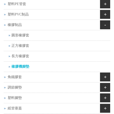
+
塑料PE管套
+
塑料PVC制品
-
橡膠制品
圓形橡膠套
正方橡膠套
長方橡膠套
橡膠機腳墊
+
角鐵膠套
+
調節腳墊
+
塑料腳墊
+
紙管塞蓋