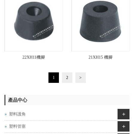
22XH11機腳
21XH15 機腳
1
2
>
產品中心
+
塑料護角
+
塑料管塞