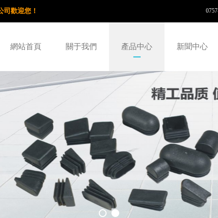
公司歡迎您！
0757
網站首頁
關于我們
產品中心
新聞中心