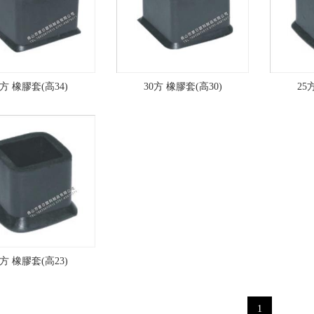
8方 橡膠套(高34)
30方 橡膠套(高30)
25
0方 橡膠套(高23)
1