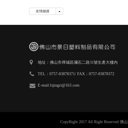
友情鏈接
友情鏈接
地址：佛山市禪城區瀾石二路31號生產大樓內
TEL：0757-83878371/ FAX：0757-83878372
E-mail:fsjingri@163.com
CopyRight 2017 All Right Re