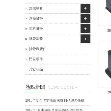
+
角鐵膠套
+
調節腳墊
+
塑料腳墊
3
+
紙管塞蓋
排骨床膠件
門窗膠件
其它制品
熱點新聞
NEWS CENTER
2
2015年度全球非輪胎橡膠制品50強張榜
2017年6月中國制造業采購經理指數為