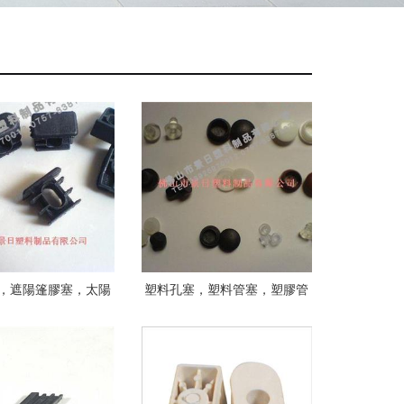
，遮陽篷膠塞，太陽
塑料孔塞，塑料管塞，塑膠管
傘膠塞 ，封頭
帽，防塵蓋塞