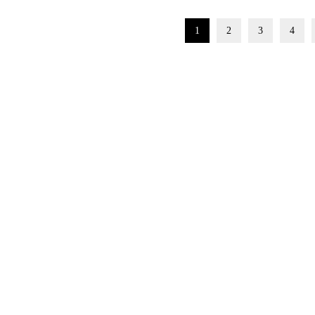
1
2
3
4