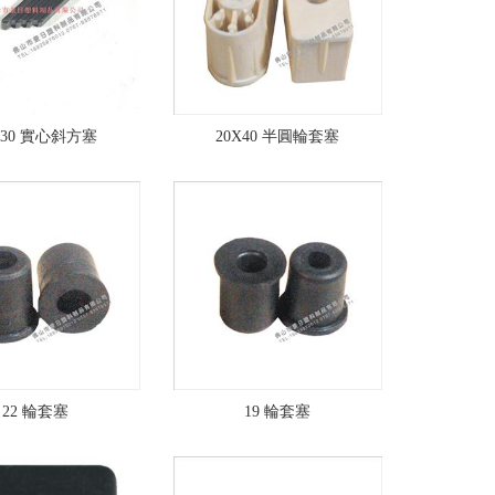
X30 實心斜方塞
20X40 半圓輪套塞
22 輪套塞
19 輪套塞