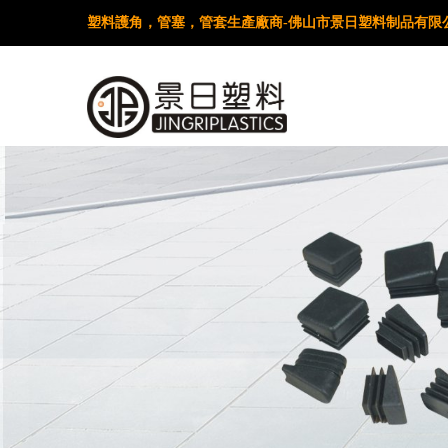
塑料護角，管塞，管套生產廠商-佛山市景日塑料制品有限