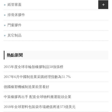
+
紙管塞蓋
排骨床膠件
門窗膠件
其它制品
熱點新聞
2015年度全球非輪胎橡膠制品50強張榜
2017年6月中國制造業采購經理指數為51.7%
德國橡塑機械制造業前景看好
中策橡膠再出手 配套全球物料搬運龍頭企業
2018年全球塑料包裝袋市場總值將達373億美元