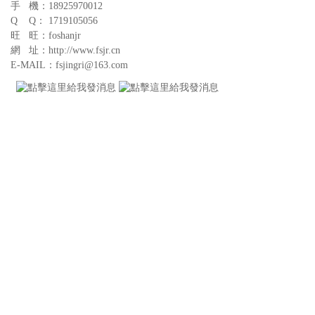
手 機：18925970012
Q Q： 1719105056
旺 旺：foshanjr
網 址：http://www.fsjr.cn
E-MAIL：fsjingri@163.com