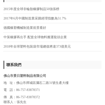
2015年度全球非輪胎橡膠制品50強張榜
2017年6月中國制造業采購經理指數為51.7%
德國橡塑機械制造業前景看好
中策橡膠再出手 配套全球物料搬運龍頭企業
2018年全球塑料包裝袋市場總值將達373億美元
聯系我們
佛山市景日塑料制品有限公司
地 址：佛山市禪城區瀾石二路31號生產大樓
電 話：86-757-83878371
傳 真：86-757-83878372
聯系人：張先生