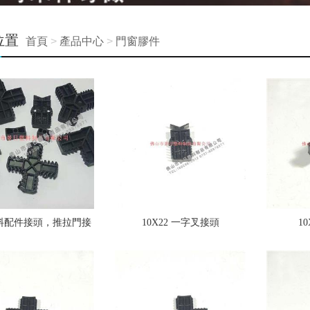
位置
首頁
>
產品中心
>
門窗膠件
料配件接頭，推拉門接
10X22 一字叉接頭
1
邊封件，格條十字架接
頭