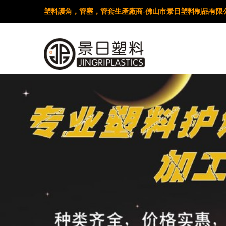
塑料護角，管塞，管套生產廠商-佛山市景日塑料制品有限