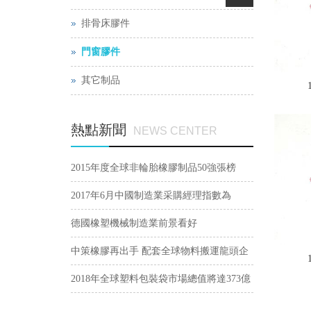
排骨床膠件
門窗膠件
其它制品
熱點新聞
NEWS CENTER
2015年度全球非輪胎橡膠制品50強張榜
2017年6月中國制造業采購經理指數為
51.7%
德國橡塑機械制造業前景看好
中策橡膠再出手 配套全球物料搬運龍頭企
業
2018年全球塑料包裝袋市場總值將達373億
美元