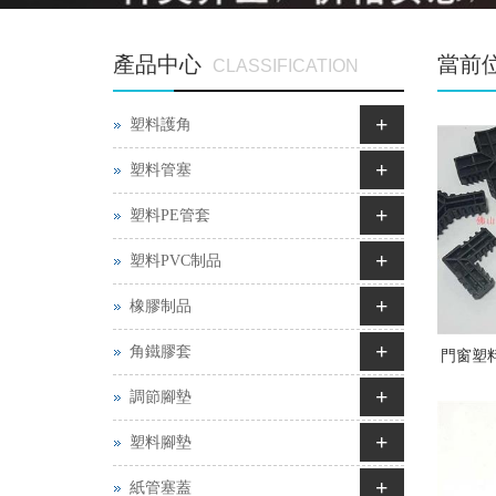
產品中心
當前
CLASSIFICATION
+
塑料護角
+
塑料管塞
+
塑料PE管套
+
塑料PVC制品
+
橡膠制品
+
角鐵膠套
門窗塑
+
調節腳墊
口膠，
+
塑料腳墊
+
紙管塞蓋