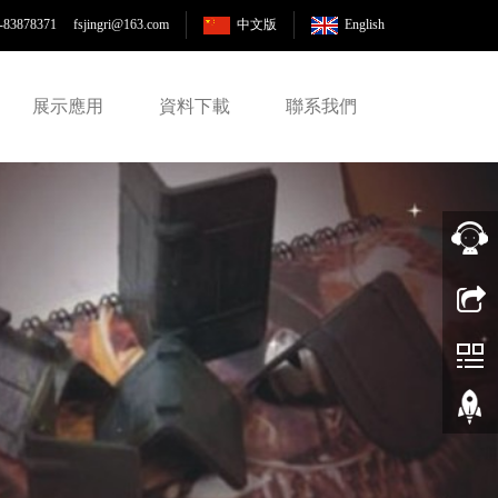
-83878371 fsjingri
@163.com
中文版
English
展示應用
資料下載
聯系我們