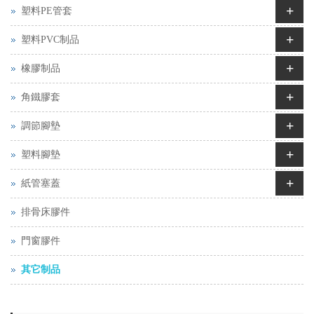
+
塑料PE管套
+
塑料PVC制品
+
橡膠制品
+
角鐵膠套
+
調節腳墊
+
塑料腳墊
+
紙管塞蓋
排骨床膠件
門窗膠件
其它制品