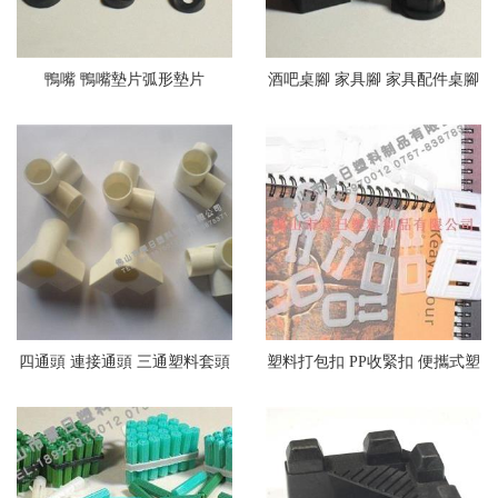
鴨嘴 鴨嘴墊片弧形墊片
酒吧桌腳 家具腳 家具配件桌腳
柜腳 吧臺腳
四通頭 連接通頭 三通塑料套頭
塑料打包扣 PP收緊扣 便攜式塑
鞋架配件
料打包扣