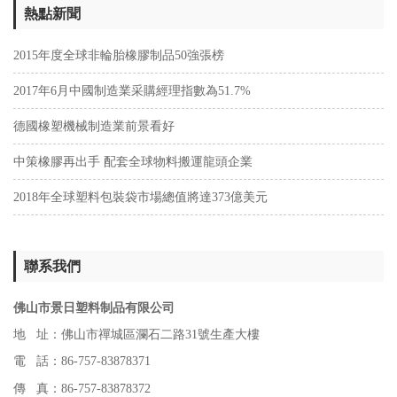
熱點新聞
2015年度全球非輪胎橡膠制品50強張榜
2017年6月中國制造業采購經理指數為51.7%
德國橡塑機械制造業前景看好
中策橡膠再出手 配套全球物料搬運龍頭企業
2018年全球塑料包裝袋市場總值將達373億美元
聯系我們
佛山市景日塑料制品有限公司
地 址：佛山市禪城區瀾石二路31號生產大樓
電 話：86-757-83878371
傳 真：86-757-83878372