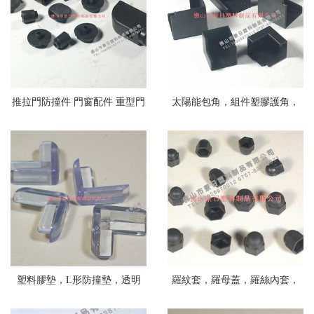
推拉門防撞件 門窗配件 重型門
太陽能包角，組件塑膠護角，
防撞件，軟膠墊
ABS護角，包裝護角
塑料膠墊，L形防撞墊，透明
羅紋套，羅母蓋，羅絲內套，
夾，兒童玻璃墊，
內塞，管外套