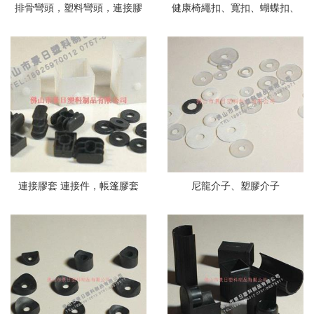
排骨彎頭，塑料彎頭，連接膠
健康椅繩扣、寬扣、蝴蝶扣、
頭
雙層扣、
連接膠套 連接件，帳篷膠套
尼龍介子、塑膠介子