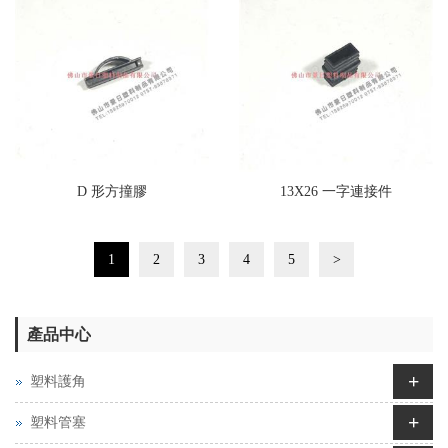
D 形方撞膠
13X26 一字連接件
1
2
3
4
5
>
產品中心
+
塑料護角
+
塑料管塞