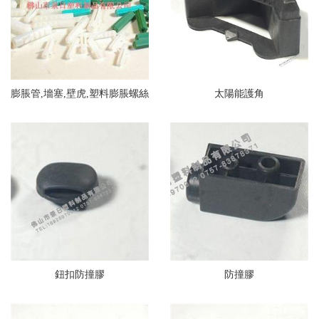
膨脹管,墻塞,壁虎,塑料膨脹螺絲
太陽能護角
鈕扣防撞膠
防撞膠