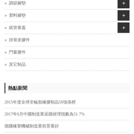
+
調節腳墊
+
塑料腳墊
+
紙管塞蓋
排骨床膠件
門窗膠件
其它制品
熱點新聞
2015年度全球非輪胎橡膠制品50強張榜
2017年6月中國制造業采購經理指數為51.7%
德國橡塑機械制造業前景看好