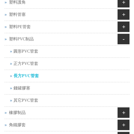
+
塑料護角
+
塑料管塞
+
塑料PE管套
-
塑料PVC制品
圓形PVC管套
正方PVC管套
長方PVC管套
錢罐膠塞
其它PVC管套
+
橡膠制品
+
角鐵膠套