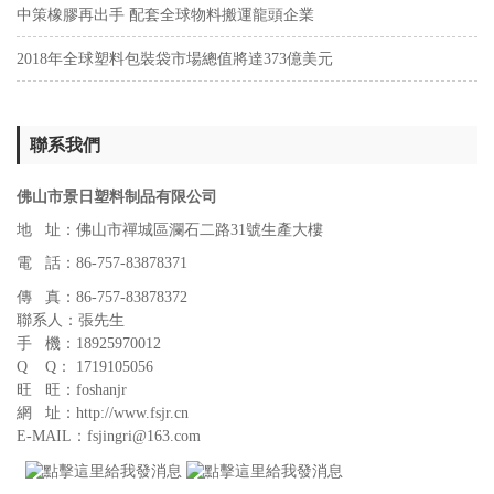
中策橡膠再出手 配套全球物料搬運龍頭企業
2018年全球塑料包裝袋市場總值將達373億美元
聯系我們
佛山市景日塑料制品有限公司
地 址：佛山市禪城區瀾石二路31號生產大樓
電 話：86-757-83878371
傳 真：86-757-83878372
聯系人：張先生
手 機：18925970012
Q Q： 1719105056
旺 旺：foshanjr
網 址：http://www.fsjr.cn
E-MAIL：fsjingri@163.com