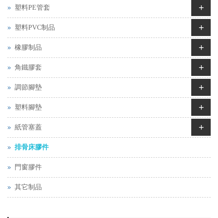
+
塑料PE管套
+
塑料PVC制品
+
橡膠制品
+
角鐵膠套
+
調節腳墊
+
塑料腳墊
+
紙管塞蓋
排骨床膠件
門窗膠件
其它制品