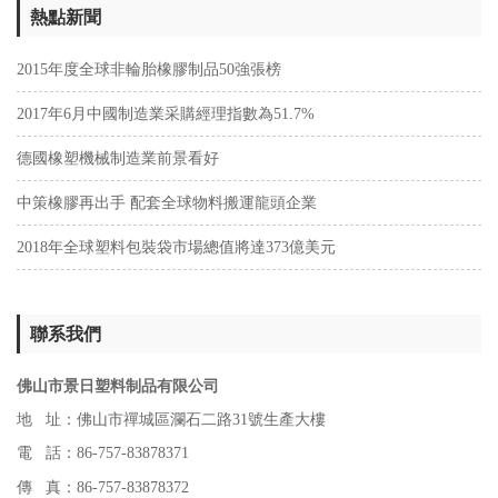
熱點新聞
2015年度全球非輪胎橡膠制品50強張榜
2017年6月中國制造業采購經理指數為51.7%
德國橡塑機械制造業前景看好
中策橡膠再出手 配套全球物料搬運龍頭企業
2018年全球塑料包裝袋市場總值將達373億美元
聯系我們
佛山市景日塑料制品有限公司
地 址：佛山市禪城區瀾石二路31號生產大樓
電 話：86-757-83878371
傳 真：86-757-83878372