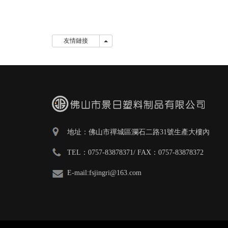
友情鏈接
友情鏈接
地址：佛山市禪城區瀾石二路31號生產大樓內
TEL：0757-83878371/ FAX：0757-83878372
E-mail:fsjingri@163.com