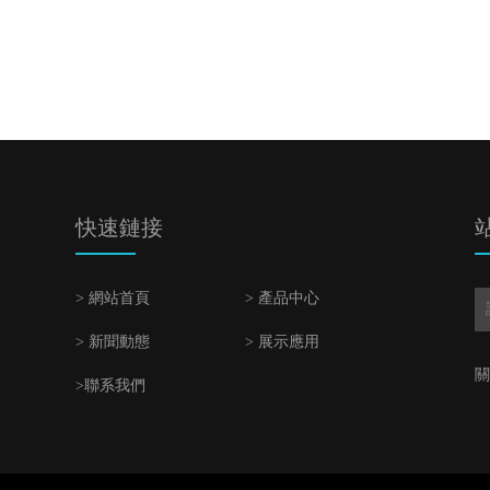
快速鏈接
> 網站首頁
> 產品中心
> 新聞動態
> 展示應用
關
>聯系我們