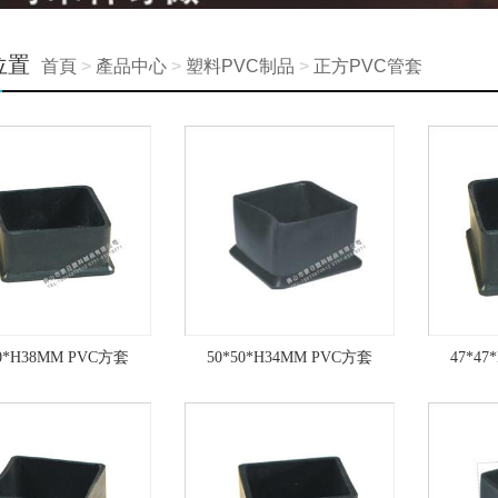
位置
首頁
>
產品中心
>
塑料PVC制品
>
正方PVC管套
60*H38MM PVC方套
50*50*H34MM PVC方套
47*4