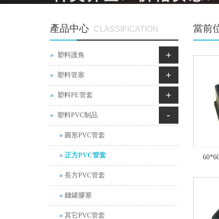
產品中心
當前
CLASSIFICATION
+
塑料護角
+
塑料管塞
+
塑料PE管套
-
塑料PVC制品
圓形PVC管套
正方PVC管套
60*
長方PVC管套
錢罐膠塞
其它PVC管套