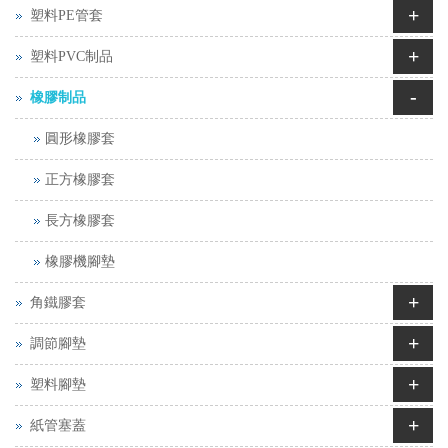
+
塑料PE管套
+
塑料PVC制品
-
橡膠制品
圓形橡膠套
正方橡膠套
長方橡膠套
橡膠機腳墊
+
角鐵膠套
+
調節腳墊
+
塑料腳墊
+
紙管塞蓋