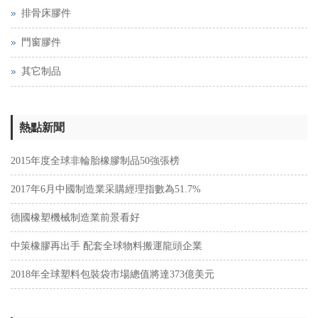
排骨床膠件
門窗膠件
其它制品
熱點新聞
2015年度全球非輪胎橡膠制品50強張榜
2017年6月中國制造業采購經理指數為51.7%
德國橡塑機械制造業前景看好
中策橡膠再出手 配套全球物料搬運龍頭企業
2018年全球塑料包裝袋市場總值將達373億美元