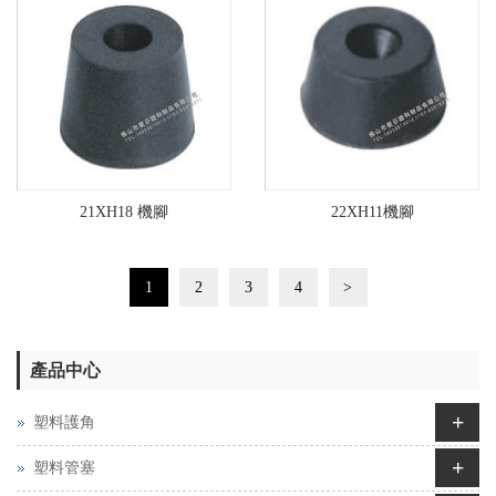
21XH18 機腳
22XH11機腳
1
2
3
4
>
產品中心
+
塑料護角
+
塑料管塞