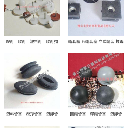
腳釘，膠釘，塑料釘，膠釘扣
輪套塞 圓輪套塞 立式輪套 螺母
塞
塑料管塞，欖形管塞，塑膠管
圓頭管塞，彈頭管塞，塑膠管
塞，
塞