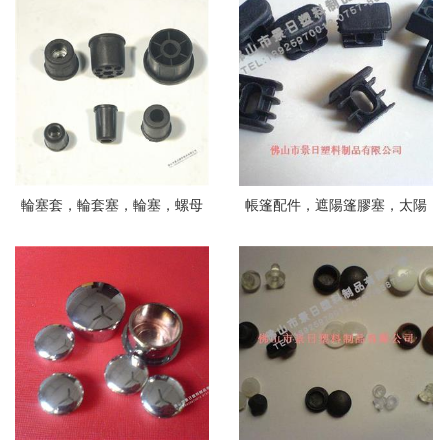
輪塞套，輪套塞，輪塞，螺母
帳篷配件，遮陽篷膠塞，太陽
塞
傘膠塞 ，封頭