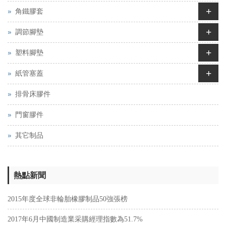
+
角鐵膠套
+
調節腳墊
+
塑料腳墊
+
紙管塞蓋
排骨床膠件
門窗膠件
其它制品
熱點新聞
2015年度全球非輪胎橡膠制品50強張榜
2017年6月中國制造業采購經理指數為51.7%