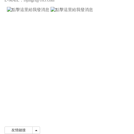
E-MAIL：fsjingri@163.com
友情鏈接
友情鏈接