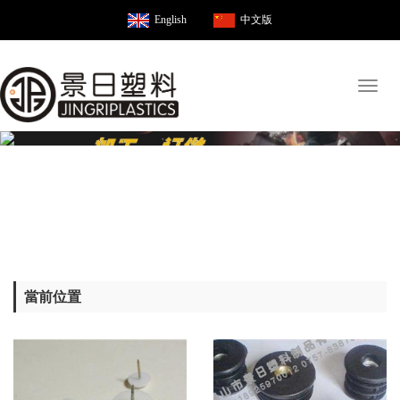
English
中文版
Toggl
naviga
當前位置