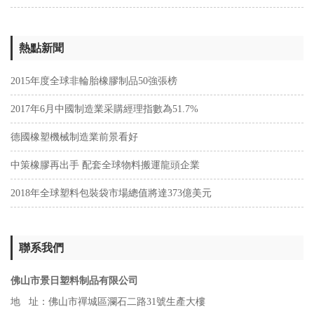
熱點新聞
2015年度全球非輪胎橡膠制品50強張榜
2017年6月中國制造業采購經理指數為51.7%
德國橡塑機械制造業前景看好
中策橡膠再出手 配套全球物料搬運龍頭企業
2018年全球塑料包裝袋市場總值將達373億美元
聯系我們
佛山市景日塑料制品有限公司
地 址：佛山市禪城區瀾石二路31號生產大樓