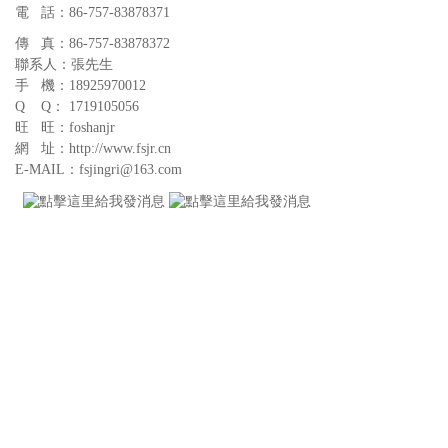
電 話：86-757-83878371
傳 真：86-757-83878372
聯系人：張先生
手 機：18925970012
Q Q： 1719105056
旺 旺：foshanjr
網 址：http://www.fsjr.cn
E-MAIL：fsjingri@163.com