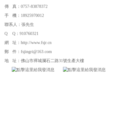
傳 真：0757-83878372
手 機：18925970012
聯系人：張先生
Q Q：910760321
網 址：http://www.fsjr.cn
郵 件：fsjingri@163.com
地 址：佛山市禪城瀾石二路31號生產大樓