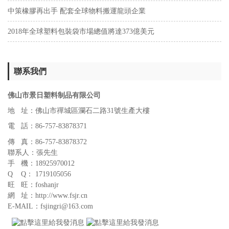
中策橡膠再出手 配套全球物料搬運龍頭企業
2018年全球塑料包裝袋市場總值將達373億美元
聯系我們
佛山市景日塑料制品有限公司
地 址：佛山市禪城區瀾石二路31號生產大樓
電 話：86-757-83878371
傳 真：86-757-83878372
聯系人：張先生
手 機：18925970012
Q Q： 1719105056
旺 旺：foshanjr
網 址：http://www.fsjr.cn
E-MAIL：fsjingri@163.com