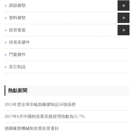
+
調節腳墊
+
塑料腳墊
+
紙管塞蓋
排骨床膠件
門窗膠件
其它制品
熱點新聞
2015年度全球非輪胎橡膠制品50強張榜
2017年6月中國制造業采購經理指數為51.7%
德國橡塑機械制造業前景看好