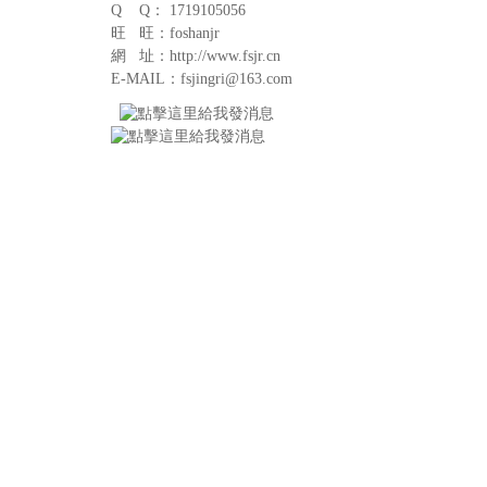
Q Q： 1719105056
旺 旺：foshanjr
網 址：http://www.fsjr.cn
E-MAIL：fsjingri@163.com