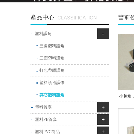
產品中心
當前
CLASSIFICATION
-
塑料護角
三角塑料護角
三面塑料護角
打包帶膠護角
塑料護邊護條
其它塑料護角
小包角
+
塑料管塞
+
塑料PE管套
+
塑料PVC制品