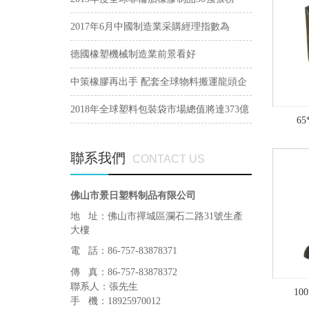
2017年6月中國制造業采購經理指數為
51.7%
德國橡塑機械制造業前景看好
中策橡膠再出手 配套全球物料搬運龍頭企
業
2018年全球塑料包裝袋市場總值將達373億
6
美元
聯系我們
CONTACT US
佛山市景日塑料制品有限公司
地 址：佛山市禪城區瀾石二路31號生產
大樓
電 話：86-757-83878371
傳 真：86-757-83878372
聯系人：張先生
10
手 機：18925970012