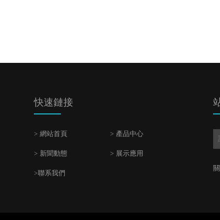
快速鏈接
> 網站首頁
> 產品中心
> 新聞動態
> 展示應用
關
>聯系我們