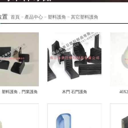
位置
首頁
>
產品中心
>
塑料護角
>
其它塑料護角
，塑料護角，門業護角
木門 石門護角
40X
墊