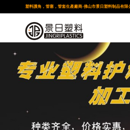
塑料護角，管塞，管套生產廠商-佛山市景日塑料制品有限