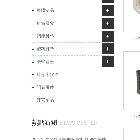
+
橡膠制品
+
角鐵膠套
+
調節腳墊
5
+
塑料腳墊
+
紙管塞蓋
排骨床膠件
門窗膠件
其它制品
6
熱點新聞
NEWS CENTER
2015年度全球非輪胎橡膠制品50強張榜