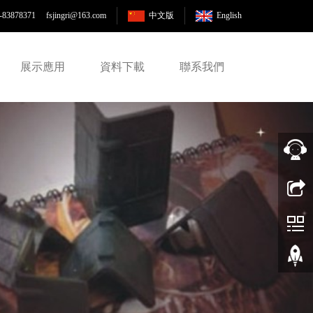
-83878371 fsjingri
@163.com
中文版
English
展示應用
資料下載
聯系我們