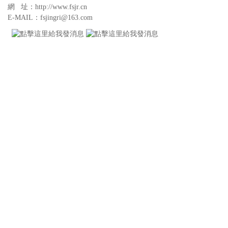
網 址：http://www.fsjr.cn
E-MAIL：fsjingri@163.com