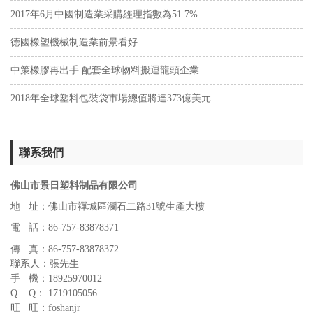
2017年6月中國制造業采購經理指數為51.7%
德國橡塑機械制造業前景看好
中策橡膠再出手 配套全球物料搬運龍頭企業
2018年全球塑料包裝袋市場總值將達373億美元
聯系我們
佛山市景日塑料制品有限公司
地 址：佛山市禪城區瀾石二路31號生產大樓
電 話：86-757-83878371
傳 真：86-757-83878372
聯系人：張先生
手 機：18925970012
Q Q： 1719105056
旺 旺：foshanjr