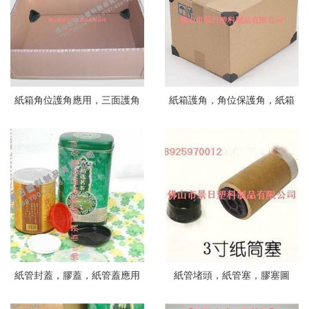
紙箱角位護角應用，三面護角
紙箱護角，角位保護角，紙箱
護角應用
紙管封蓋，膠蓋，紙管蓋應用
紙管堵頭，紙管塞，膠塞圖