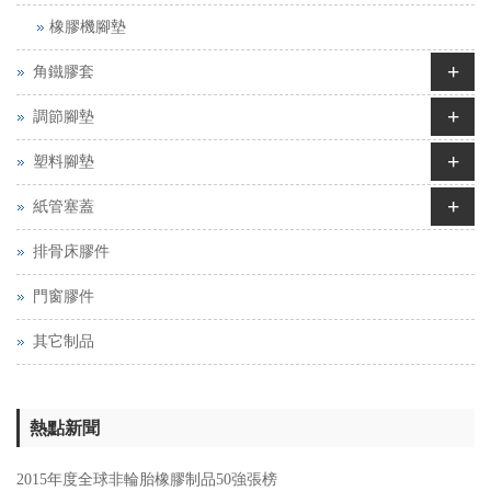
橡膠機腳墊
+
角鐵膠套
+
調節腳墊
+
塑料腳墊
+
紙管塞蓋
排骨床膠件
門窗膠件
其它制品
熱點新聞
2015年度全球非輪胎橡膠制品50強張榜