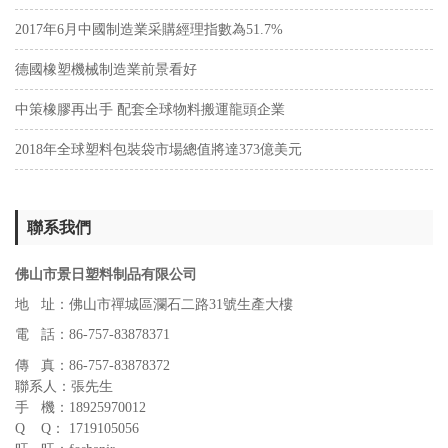
2017年6月中國制造業采購經理指數為51.7%
德國橡塑機械制造業前景看好
中策橡膠再出手 配套全球物料搬運龍頭企業
2018年全球塑料包裝袋市場總值將達373億美元
聯系我們
佛山市景日塑料制品有限公司
地 址：佛山市禪城區瀾石二路31號生產大樓
電 話：86-757-83878371
傳 真：86-757-83878372
聯系人：張先生
手 機：18925970012
Q Q： 1719105056