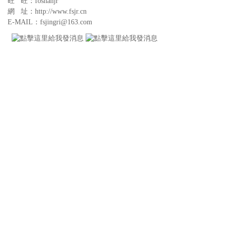
旺 旺：foshanjr
網 址：http://www.fsjr.cn
E-MAIL：fsjingri@163.com