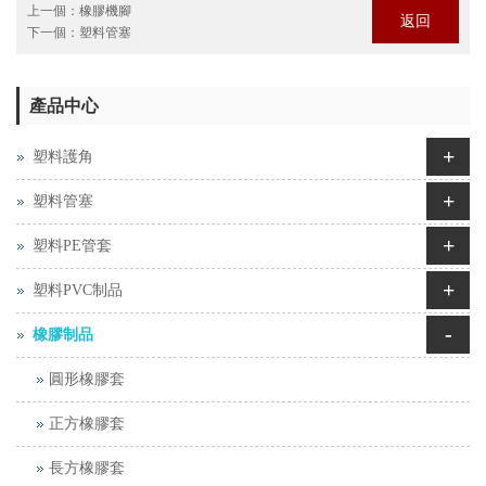
上一個：
橡膠機腳
返回
下一個：
塑料管塞
產品中心
+
塑料護角
+
塑料管塞
+
塑料PE管套
+
塑料PVC制品
-
橡膠制品
圓形橡膠套
正方橡膠套
長方橡膠套