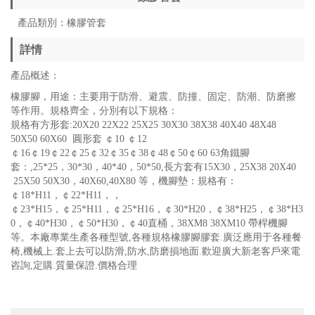
產品類別：橡膠管套
詳情
產品概述：
橡膠腳，用途：主要用于防滑、避震、防撞、固定、防潮、防磨擦
等作用。規格齊全，分別有以下規格：
規格有方形套:20X20 22X22 25X25 30X30 38X38 40X40 48X48
50X50 60X60 圓形套 ￠10 ￠12
￠16￠19￠22￠25￠32￠35￠38￠48￠50￠60 63角鐵腳
套：,25*25，30*30，40*40，50*50,長方套有15X30，25X38 20X40
25X50 50X30，40X60,40X80 等，機腳墊：規格有：
￠18*H11，￠22*H11，，
￠23*H15，￠25*H11，￠25*H16，￠30*H20，￠38*H25，￠38*H3
0，￠40*H30，￠50*H30，￠40直桶，38XM8 38XM10 帶桿機腳
等。本廠專業生產各種型號,各種規格橡膠腳膠套.廣泛應用于各種餐
椅,機械上.套上去可以防滑,防水,防磨損地面.歡迎廣大新老客戶來電
咨詢,定購.質量保證.價格合理