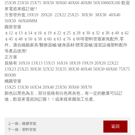
25X38 25X50 25X75 30X50 30X60 40X60 40X80 50X10060X100 歡迎
來電咨來樣訂做!!
方形管外套,19X19 20X20 22X22 25X25 30X30 38X38 40X40
50X50 60X60MM
圓形管塞
￠12 ￠13 ￠14 ￠16 ￠19 ￠22 ￠25 ￠28 ￠30 ￠32 ￠38 ￠40 ￠42
￠45 ￠48 ￠50 ￠58 ￠60 ￠63 ￠76 ￠80等塑料管塞家俬配件,零
件。適合鐵藝家具/醫療器械/健身器材/體育器械/溫室設備塑料配件
等產品使用!
正方塞
規格有:10X10 13X13 15X15 16X16 18X18 19X19 20X20 22X22
13X23 25X25 30X30 32X32 35X35 38X38 40X40 50X50 60X60 75X75
80X80
橢圓管塞
15X25 15X30 16X34 20X40 25X50 30X60 30X70
顏色以黑色為主，部分規格有白色再灰色，有一定的數量可以訂
做，歡迎來電咨詢訂購！！或來樣來圖加工生產。
上一個：
橡膠管套
返回
下一個：
塑料管套