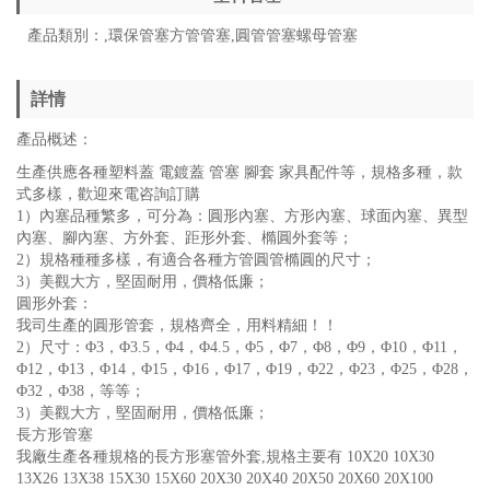
產品類別：,環保管塞方管管塞,圓管管塞螺母管塞
詳情
產品概述：
生產供應各種塑料蓋 電鍍蓋 管塞 腳套 家具配件等，規格多種，款
式多樣，歡迎來電咨詢訂購
1）內塞品種繁多，可分為：圓形內塞、方形內塞、球面內塞、異型
內塞、腳內塞、方外套、距形外套、橢圓外套等；
2）規格種種多樣，有適合各種方管圓管橢圓的尺寸；
3）美觀大方，堅固耐用，價格低廉；
圓形外套：
我司生產的圓形管套，規格齊全，用料精細！！
2）尺寸：Φ3，Φ3.5，Φ4，Φ4.5，Φ5，Φ7，Φ8，Φ9，Φ10，Φ11，
Φ12，Φ13，Φ14，Φ15，Φ16，Φ17，Φ19，Φ22，Φ23，Φ25，Φ28，
Φ32，Φ38，等等；
3）美觀大方，堅固耐用，價格低廉；
長方形管塞
我廠生產各種規格的長方形塞管外套,規格主要有 10X20 10X30
13X26 13X38 15X30 15X60 20X30 20X40 20X50 20X60 20X100