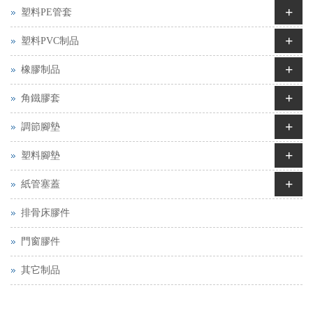
+
塑料PE管套
+
塑料PVC制品
+
橡膠制品
+
角鐵膠套
+
調節腳墊
+
塑料腳墊
+
紙管塞蓋
排骨床膠件
門窗膠件
其它制品