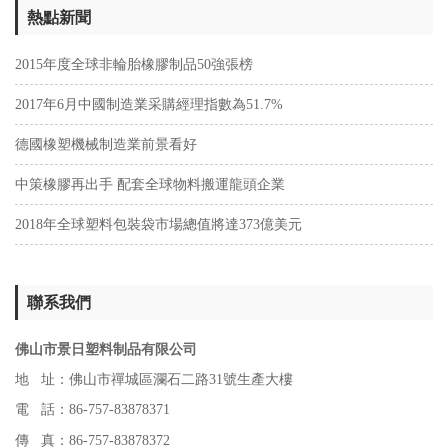
熱點新聞
2015年度全球非輪胎橡膠制品50強張榜
2017年6月中國制造業采購經理指數為51.7%
德國橡塑機械制造業前景看好
中策橡膠再出手 配套全球物料搬運龍頭企業
2018年全球塑料包裝袋市場總值將達373億美元
聯系我們
佛山市景日塑料制品有限公司
地 址：佛山市禪城區瀾石二路31號生產大樓
電 話：86-757-83878371
傳 真：86-757-83878372