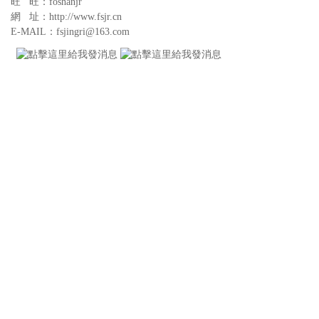
旺 旺：foshanjr
網 址：http://www.fsjr.cn
E-MAIL：fsjingri@163.com