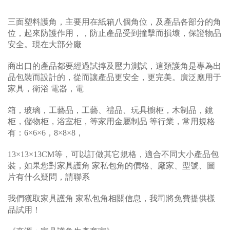
三面塑料護角，主要用在紙箱八個角位，及產品各部分的角
位，起來防護作用，，防止產品受到撞擊而損壞，保證物品
安全。現在大部分廠
商出口的產品都要經過試摔及壓力測試，這類護角是專為出
品包裝而設計的，從而讓產品更安全，更完美。廣泛應用于
家具，衛浴 電器，電
箱，玻璃，工藝品，工藝、禮品、玩具櫥柜，木制品，鏡
柜，儲物柜，浴室柜，等家用金屬制品 等行業，常用規格
有：6×6×6，8×8×8，
13×13×13CM等，可以訂做其它規格，適合不同大小產品包
裝，如果您對家具護角 家私包角的價格、廠家、型號、圖
片有什么疑問，請聯系
我們獲取家具護角 家私包角相關信息，我司將免費提供樣
品試用！