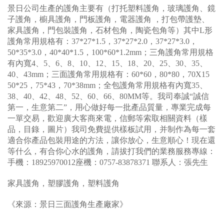
景日公司生產的護角主要有（打托塑料護角，玻璃護角、鏡
子護角，櫥具護角，門板護角，電器護角 ，打包帶護墊、
家具護角，門包裝護角，石材包角，陶瓷包角等）其中L形
護角常用規格有：37*27*1.5，37*27*2.0，37*27*3.0，
50*35*3.0，40*40*1.5，100*60*1.2mm；三角護角常用規格
有內寬4、5、6、8、10、12、15、18、20、25、30、35、
40、43mm；三面護角常用規格有：60*60，80*80，70X15
50*25，75*43，70*38mm；全包護角常用規格有內寬35、
38、40、42、48、52、60、66、80MM等。我司奉誠“誠信
第一，生意第二”，用心做好每一批產品質量，專業完成每
一單交易，歡迎廣大客商來電，信郵等索取相關資料（樣
品，目錄，圖片）我司免費提供樣板試用，并制作為每一套
適合你產品包裝用途的方法，讓你放心，生意順心！現在還
等什么，有合你心水的護角，請拔打我們的業務服務專線：
手機：18925970012座機：0757-83878371 聯系人：張先生
家具護角，塑膠護角，塑料護角
《來源：景日三面護角生產廠家》