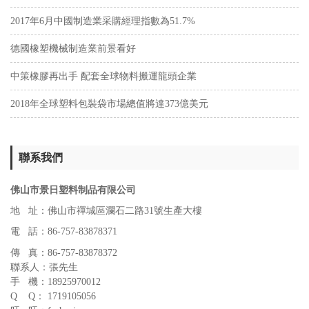
2017年6月中國制造業采購經理指數為51.7%
德國橡塑機械制造業前景看好
中策橡膠再出手 配套全球物料搬運龍頭企業
2018年全球塑料包裝袋市場總值將達373億美元
聯系我們
佛山市景日塑料制品有限公司
地 址：佛山市禪城區瀾石二路31號生產大樓
電 話：86-757-83878371
傳 真：86-757-83878372
聯系人：張先生
手 機：18925970012
Q Q： 1719105056