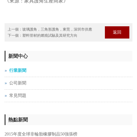
《來源：家具護角生產商家》
上一個：
玻璃護角，三角形護角，東莞，深圳市供應
返回
下一個：
塑料管材的燃燒試驗及其研究方向
新聞中心
行業新聞
公司新聞
常見問題
熱點新聞
2015年度全球非輪胎橡膠制品50強張榜