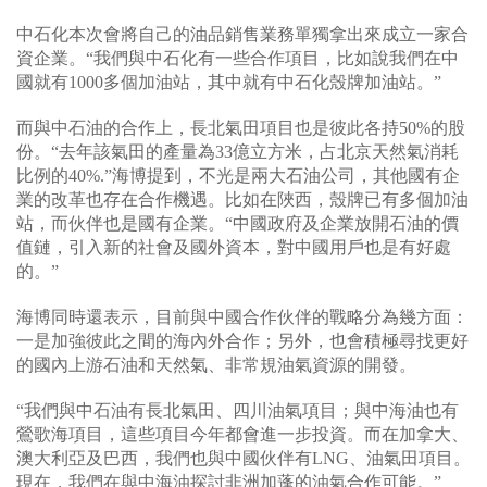
中石化本次會將自己的油品銷售業務單獨拿出來成立一家合
資企業。“我們與中石化有一些合作項目，比如說我們在中
國就有1000多個加油站，其中就有中石化殼牌加油站。”
而與中石油的合作上，長北氣田項目也是彼此各持50%的股
份。“去年該氣田的產量為33億立方米，占北京天然氣消耗
比例的40%.”海博提到，不光是兩大石油公司，其他國有企
業的改革也存在合作機遇。比如在陜西，殼牌已有多個加油
站，而伙伴也是國有企業。“中國政府及企業放開石油的價
值鏈，引入新的社會及國外資本，對中國用戶也是有好處
的。”
海博同時還表示，目前與中國合作伙伴的戰略分為幾方面：
一是加強彼此之間的海內外合作；另外，也會積極尋找更好
的國內上游石油和天然氣、非常規油氣資源的開發。
“我們與中石油有長北氣田、四川油氣項目；與中海油也有
鶯歌海項目，這些項目今年都會進一步投資。而在加拿大、
澳大利亞及巴西，我們也與中國伙伴有LNG、油氣田項目。
現在，我們在與中海油探討非洲加蓬的油氣合作可能。”