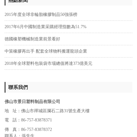
熱點新聞
2015年度全球非輪胎橡膠制品50強張榜
2017年6月中國制造業采購經理指數為51.7%
德國橡塑機械制造業前景看好
中策橡膠再出手 配套全球物料搬運龍頭企業
2018年全球塑料包裝袋市場總值將達373億美元
聯系我們
佛山市景日塑料制品有限公司
地 址：佛山市禪城區瀾石二路31號生產大樓
電 話：86-757-83878371
傳 真：86-757-83878372
聯系人：張先生