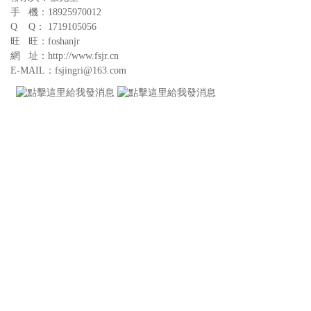
手 機：18925970012
Q Q： 1719105056
旺 旺：foshanjr
網 址：http://www.fsjr.cn
E-MAIL：fsjingri@163.com