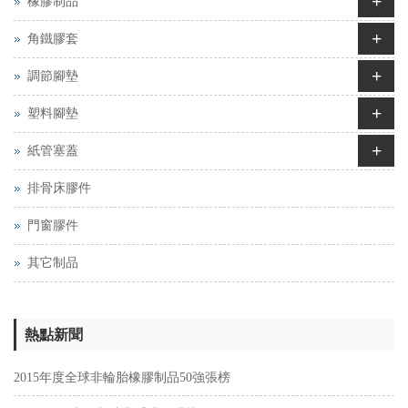
+
橡膠制品
+
角鐵膠套
+
調節腳墊
+
塑料腳墊
+
紙管塞蓋
排骨床膠件
門窗膠件
其它制品
熱點新聞
2015年度全球非輪胎橡膠制品50強張榜