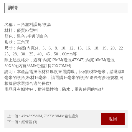
詳情
名稱：三角塑料護角/護套
材料：優質PP塑料
顏色：黑色 /半透明白色
形狀：三角形
尺寸：內徑(內寬)4、5、6、8、10、12、15、16、18、19、20、22，
25、28、30、35、40、45，50，60mm等
除上述規格外，還有:內寬12MM(邊長47X47);內寬16MM(邊長
50X50);內寬36MM(邊訂長70X70MM).
說明：本產品需按照材料厚度來選購哦，比如板材8毫米，請選購8
毫米的護角,板材16毫米，請選購16毫米的護角!邊長有多種規格,可
根據需求選擇合適的長度!
產品具有韌性好，耐沖擊性強，防水，重復使用的特點.
上一個：
45*45*25MM, 73*73*38MM箱包護角
返回
下一個：
紙管蓋 (3)