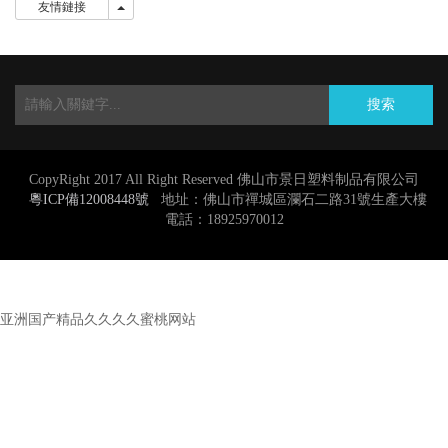
友情鏈接
友情鏈接
搜索
CopyRight 2017 All Right Reserved 佛山市景日塑料制品有限公司
粵ICP備12008448號
地址：佛山市禪城區瀾石二路31號生產大樓
電話：18925970012
亚洲国产精品久久久久蜜桃网站