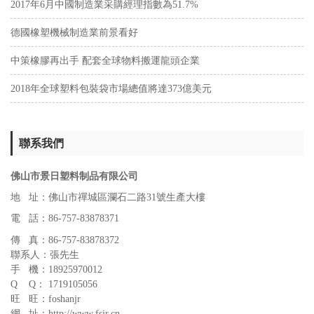
2017年6月中國制造業采購經理指數為51.7%
德國橡塑機械制造業前景看好
中策橡膠再出手 配套全球物料搬運龍頭企業
2018年全球塑料包裝袋市場總值將達373億美元
聯系我們
佛山市景日塑料制品有限公司
地 址：佛山市禪城區瀾石二路31號生產大樓
電 話：86-757-83878371
傳 真：86-757-83878372
聯系人：張先生
手 機：18925970012
Q Q： 1719105056
旺 旺：foshanjr
網 址：http://www.fsjr.cn